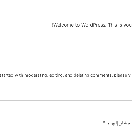
Welcome to WordPress. This is your fi
ات
تواصل معنا
English
started with moderating, editing, and deleting comments, please v
 مشار إليها بـ
*